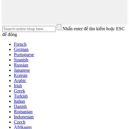
Nhấn enter để tìm kiếm hoặc ESC
để đóng
French
German
Portuguese
Spanish
Russian
Japanese
Korean
Arabic
Irish
Greek
Turkish
Italian
Danish
Romanian
Indonesian
Czech
Afrikaans