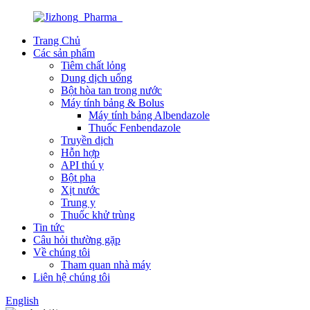
Trang Chủ
Các sản phẩm
Tiêm chất lỏng
Dung dịch uống
Bột hòa tan trong nước
Máy tính bảng & Bolus
Máy tính bảng Albendazole
Thuốc Fenbendazole
Truyền dịch
Hỗn hợp
API thú y
Bột pha
Xịt nước
Trung y
Thuốc khử trùng
Tin tức
Câu hỏi thường gặp
Về chúng tôi
Tham quan nhà máy
Liên hệ chúng tôi
English